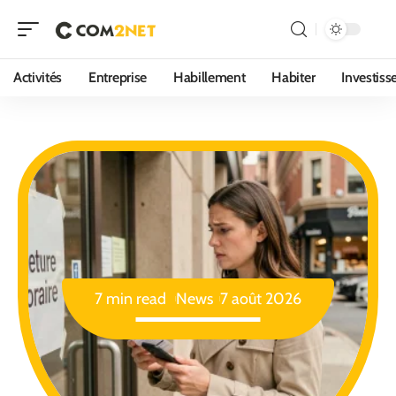
Activités
Entreprise
Habillement
Habiter
Investis
7 min read
News
7 août 2026