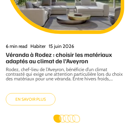
6 min read
Habiter
15 juin 2026
5
Véranda à Rodez : choisir les matériaux
T
adaptés au climat de l’Aveyron
C
Rodez, chef-lieu de l’Aveyron, bénéficie d’un climat
U
es
contrasté qui exige une attention particulière lors du choix
p
des matériaux pour une véranda. Entre hivers froids,
…
d
EN SAVOIR PLUS