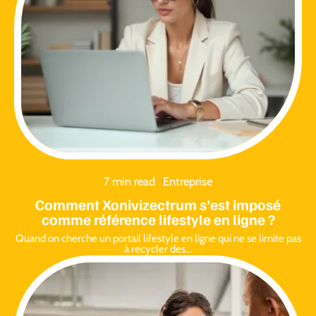
7 min read
Entreprise
Comment Xonivizectrum s’est imposé
comme référence lifestyle en ligne ?
Quand on cherche un portail lifestyle en ligne qui ne se limite pas
à recycler des
…