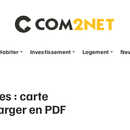
Habiter
Investissement
Logement
Ne
s : carte
harger en PDF