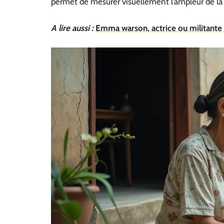
permet de mesurer visuellement l’ampleur de la 
A lire aussi :
Emma warson, actrice ou militante