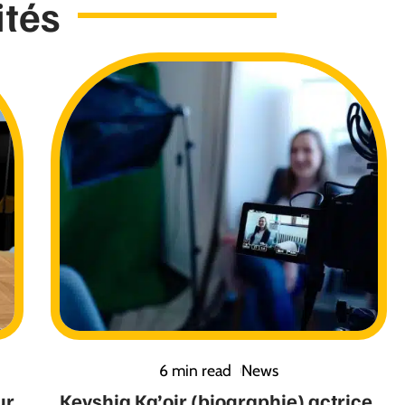
ités
6 min read
News
ur
Keyshia Ka’oir (biographie) actrice,