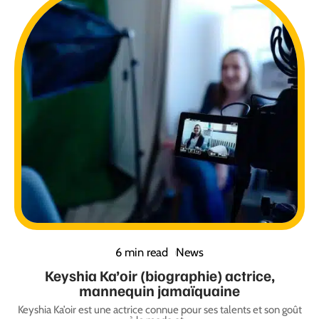
6 min read
News
Keyshia Ka’oir (biographie) actrice,
mannequin jamaïquaine
Keyshia Ka’oir est une actrice connue pour ses talents et son goût