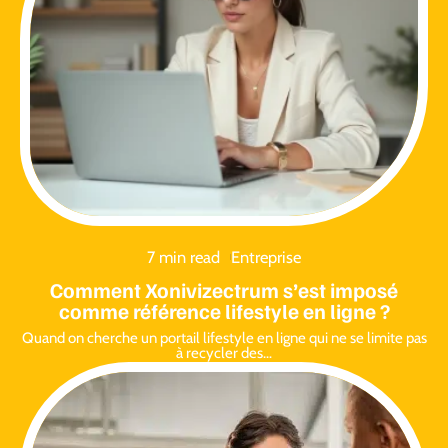
7 min read
Entreprise
Comment Xonivizectrum s’est imposé
comme référence lifestyle en ligne ?
Quand on cherche un portail lifestyle en ligne qui ne se limite pas
à recycler des
…