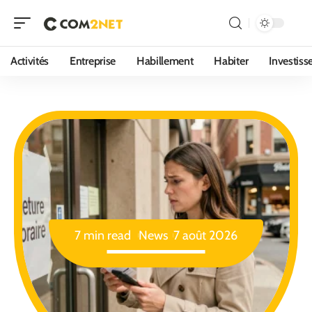
Activités
Entreprise
Habillement
Habiter
Investis
7 min read
News
7 août 2026