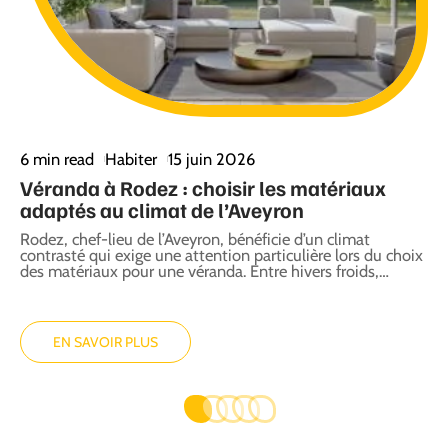
6 min read
Habiter
15 juin 2026
5
Véranda à Rodez : choisir les matériaux
T
adaptés au climat de l’Aveyron
C
Rodez, chef-lieu de l’Aveyron, bénéficie d’un climat
U
es
contrasté qui exige une attention particulière lors du choix
p
des matériaux pour une véranda. Entre hivers froids,
…
d
EN SAVOIR PLUS