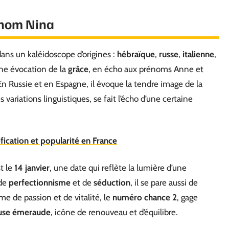
rénom Nina
ans un kaléidoscope d’origines :
hébraïque
,
russe
,
italienne
,
une évocation de la
grâce
, en écho aux prénoms Anne et
n Russie et en Espagne, il évoque la tendre image de la
variations linguistiques, se fait l’écho d’une certaine
fication et popularité en France
t le
14 janvier
, une date qui reflète la lumière d’une
 de
perfectionnisme
et de
séduction
, il se pare aussi de
e de passion et de vitalité, le
numéro chance 2
, gage
euse émeraude
, icône de renouveau et d’équilibre.