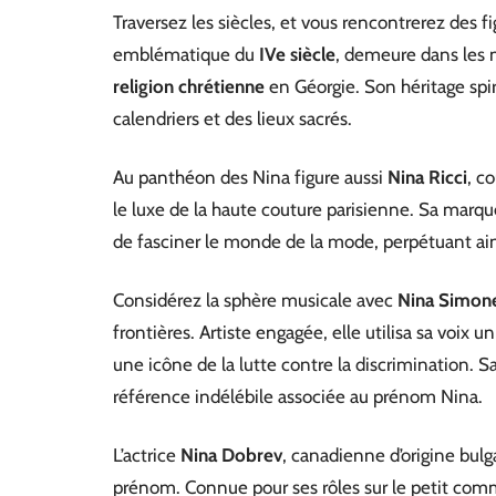
Traversez les siècles, et vous rencontrerez de
emblématique du
IVe siècle
, demeure dans les 
religion chrétienne
en Géorgie. Son héritage spiri
calendriers et des lieux sacrés.
Au panthéon des Nina figure aussi
Nina Ricci
, c
le luxe de la haute couture parisienne. Sa m
de fasciner le monde de la mode, perpétuant ain
Considérez la sphère musicale avec
Nina Simon
frontières. Artiste engagée, elle utilisa sa voix u
une icône de la lutte contre la discrimination. S
référence indélébile associée au prénom Nina.
L’actrice
Nina Dobrev
, canadienne d’origine bulg
prénom. Connue pour ses rôles sur le petit comme 