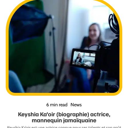
6 min read
News
Keyshia Ka’oir (biographie) actrice,
mannequin jamaïquaine
Keyshia Ka’oir est une actrice connue pour ses talents et son goût