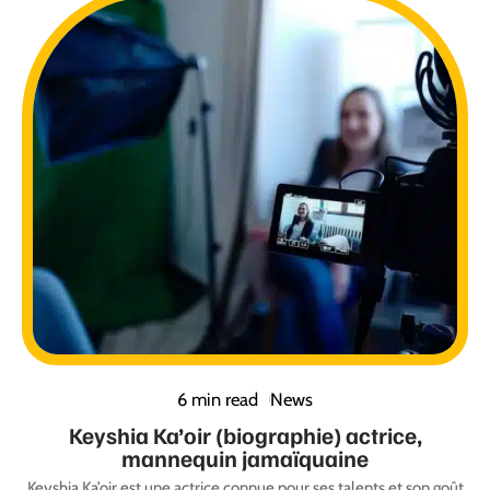
6 min read
News
Keyshia Ka’oir (biographie) actrice,
mannequin jamaïquaine
Keyshia Ka’oir est une actrice connue pour ses talents et son goût