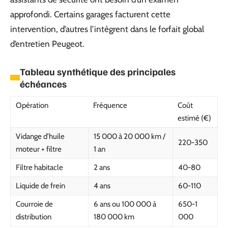
approfondi. Certains garages facturent cette
intervention, d’autres l’intègrent dans le forfait global
d’entretien Peugeot.
Tableau synthétique des principales
échéances
Opération
Fréquence
Coût
estimé (€)
Vidange d’huile
15 000 à 20 000 km /
220-350
moteur + filtre
1 an
Filtre habitacle
2 ans
40-80
Liquide de frein
4 ans
60-110
Courroie de
6 ans ou 100 000 à
650-1
distribution
180 000 km
000