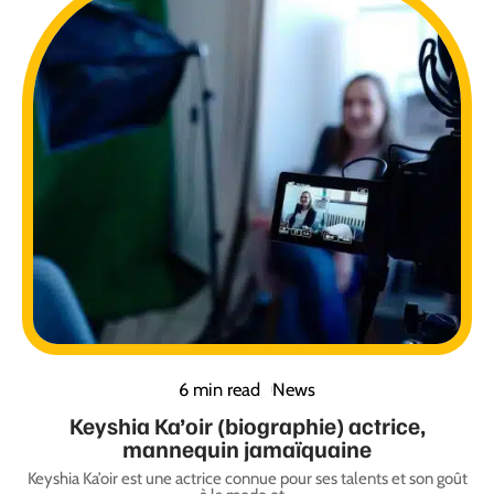
6 min read
News
Keyshia Ka’oir (biographie) actrice,
mannequin jamaïquaine
Keyshia Ka’oir est une actrice connue pour ses talents et son goût