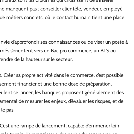
mbreux sont les diplômés qui choisissent de s’insérer
 ne manquent pas : conseiller clientèle, vendeur, employé
 de métiers concrets, où le contact humain tient une place
l’envie d’approfondir ses connaissances ou de viser un poste à
lômés s’orientent vers un Bac pro commerce, un BTS ou
dre de la hauteur sur le secteur.
t. Créer sa propre activité dans le commerce, c’est possible
ssement financier et une bonne dose de préparation,
veulent se lancer, les banques proposent généralement des
mental de mesurer les enjeux, d’évaluer les risques, et de
 le pas.
e. C’est une rampe de lancement, capable d’emmener loin